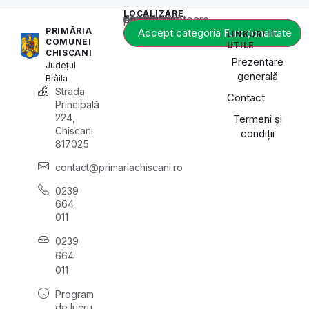
LOCALIZARE
Acest conținut este blocat până când acceptați categoria corespunzătoare de cookie-uri.
PRIMĂRIA
Accept categoria Funcționalitate
LINKURI
COMUNEI
UTILE
CHISCANI
Prezentare
Județul
generală
Brăila
Strada
Contact
Principală
224,
Termeni și
Chiscani
condiții
817025
contact@primariachiscani.ro
0239
664
011
0239
664
011
Program
de lucru