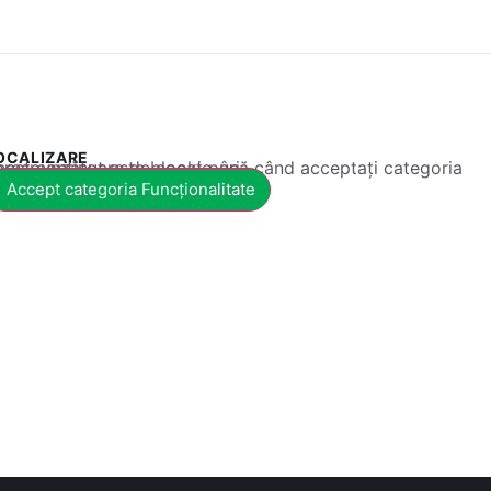
OCALIZARE
 conținut este blocat până când acceptați categoria corespunzătoare de cookie-uri.
Accept categoria Funcționalitate