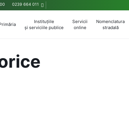
.00
0239 664 011
Instituțiile
Servicii
Nomenclatura
Primăria
și serviciile publice
online
stradală
orice