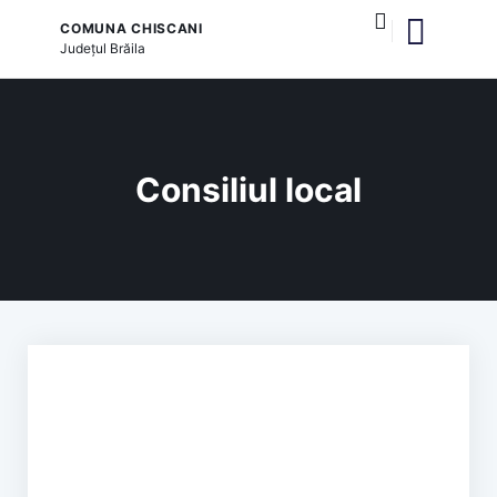
COMUNA CHISCANI
Județul
Brăila
publice locale
și serviciile publice
Consiliul local