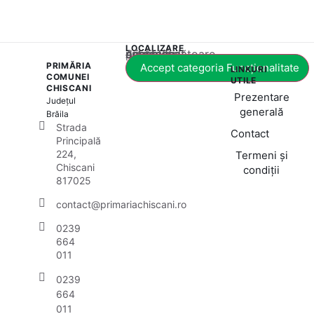
LOCALIZARE
Acest conținut este blocat până când acceptați categoria corespunzătoare de cookie-uri.
PRIMĂRIA
Accept categoria Funcționalitate
LINKURI
COMUNEI
UTILE
CHISCANI
Prezentare
Județul
generală
Brăila
Strada
Contact
Principală
224,
Termeni și
Chiscani
condiții
817025
contact@primariachiscani.ro
0239
664
011
0239
664
011