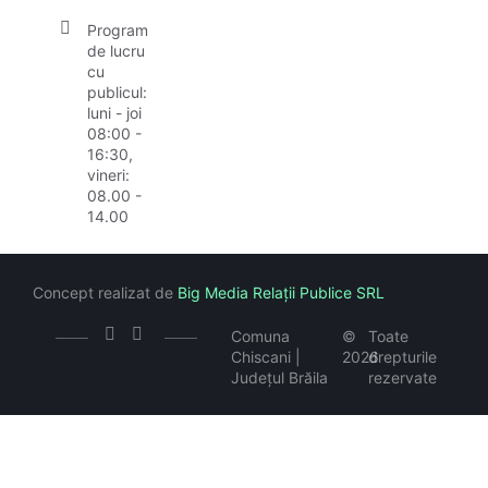
Program
de lucru
cu
publicul:
luni - joi
08:00 -
16:30,
vineri:
08.00 -
14.00
Concept realizat de
Big Media Relații Publice SRL
Comuna
©
Toate
Chiscani |
2026
drepturile
Județul Brăila
rezervate